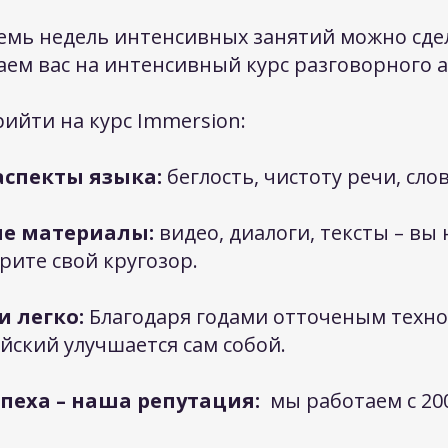
емь недель интенсивных занятий можно сдел
ем вас на интенсивный курс разговорного а
ийти на курс Immersion:
 аспекты языка:
беглость, чистоту речи, сло
ные материалы:
видео, диалоги, тексты – вы
рите свой кругозор.
и легко:
Благодаря годами отточеным техн
ийский улучшается сам собой.
спеха – наша репутация:
​
мы работаем с 20