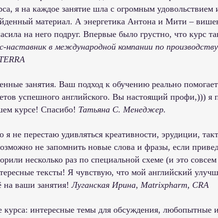
рса, я на каждое занятие шла с огромным удовольствием
ойденный материал. А энергетика Антона и Мити – вишен
сила на него подруг. Впервые было грустно, что курс та
с-наставник в международной компании по производству
ōTERRA
нные занятия. Ваш подход к обучению реально помогае
ретов успешного английского. Вы настоящий профи,))) я
ашем курсе! Спасибо!
Татьяна С. Менеджер.
о я не перестаю удивляться креативности, эрудиции, та
возможно не запомнить новые слова и фразы, если приве
орили несколько раз по специальной схеме (и это совсем 
тересные тексты! Я чувствую, что мой английский улучш
ё на ваши занятия!
Луганская Ирина, Matrixpharm, CRA
 курса: интересные темы для обсуждения, любопытные и