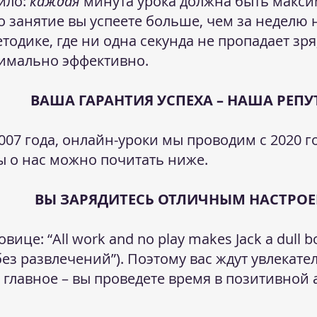
ило:
каждая
минута урока должна быть макси
о занятие вы успеете больше, чем за неделю н
тодике, где ни одна секунда не пропадает зр
имально эффективно.
ВАША ГАРАНТИЯ УСПЕХА – НАША РЕП
007 года, онлайн-уроки мы проводим с 2020 г
ы о нас можно почитать ниже.
ВЫ ЗАРЯДИТЕСЬ ОТЛИЧНЫМ НАСТРО
це: “All work and no play makes Jack a dull bo
без развлечений”). Поэтому вас ждут увлекат
 главное – вы проведете время в позитивной