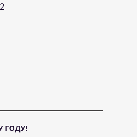
12
У ГОДУ!