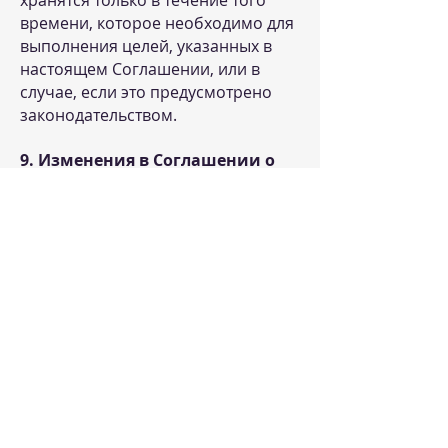
хранятся только в течение того
времени, которое необходимо для
выполнения целей, указанных в
настоящем Соглашении, или в
случае, если это предусмотрено
законодательством.
9. Изменения в Соглашении о
конфиденциальности
9.1. Мы оставляем за собой право в
любой момент изменять
настоящее Соглашение. Все
изменения будут размещены на
этой странице с указанием даты
последнего обновления.
9.2. Использование Сайта после
изменений в Соглашении
подтверждает согласие
Пользователя с новыми
условиями.