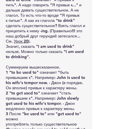
пить". А надо говорить "Я привык к..." и
дальше давать существительное. А не
глагол. То есть что-то вроде "Я привык
к питью". А как из глагола "to drink"
сделать существительное? Взять глагол и
прицепить к нему -ing. (Правильно!!! это
наш добрый друг герундий затесался...
См.
Урок 20
).
Значит, сказать "I am used to drink"
нельзя. Можно только сказать "I am used
to drinking".
Суммируем вышесказанное.
1 "to be used to" означает "быть
привыкшим к". Например: John is used to
his wife's temper now. - Джон (в порядке.
Он вполне) привык к характеру жены.
2 "to get used to" означает "стать
привыкшим к". Например: John slowly
got used to his wife's temper. - Джон
медленно привык к характеру жены.
3 После "be used to" или "get used to"
можно
употреблять только существительное