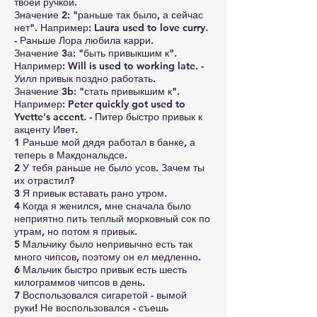
твоей ручкой.
Значение 2: "раньше так было, а сейчас
нет". Например: Laura used to love curry.
- Раньше Лора любила карри.
Значение 3а: "быть привыкшим к".
Например: Will is used to working late. -
Уилл привык поздно работать.
Значение 3b: "стать привыкшим к".
Например: Peter quickly got used to
Yvette's accent. - Питер быстро привык к
акценту Ивет.
1 Раньше мой дядя работал в банке, а
теперь в Макдональдсе.
2 У тебя раньше не было усов. Зачем ты
их отрастил?
3 Я привык вставать рано утром.
4 Когда я женился, мне сначала было
неприятно пить теплый морковный сок по
утрам, но потом я привык.
5 Мальчику было непривычно есть так
много чипсов, поэтому он ел медленно.
6 Мальчик быстро привык есть шесть
килограммов чипсов в день.
7 Воспользовался сигаретой - вымой
руки! Не воспользовался - съешь