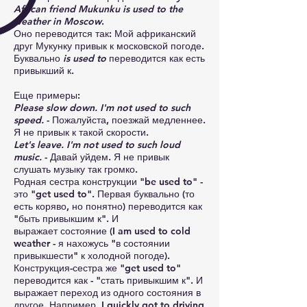
African friend Mukunku is used to the
weather in Moscow
.
Оно переводится так: Мой африканский
друг Мукунку привык к московской погоде.
Буквально
is used to
переводится как есть
привыкший к.
Еще примеры:
Please slow down. I'm not used to such
speed.
- Пожалуйста, поезжай медленнее.
Я не привык к такой скорости.
Let's leave. I'm not used to such loud
music.
- Давай уйдем. Я не привык
слушать музыку так громко.
Родная сестра конструкции "be used to" -
это "get used to". Первая буквально (то
есть коряво, но понятно) переводится как
"быть привыкшим к". И
выражает состояние (I am used to cold
weather - я нахожусь "в состоянии
привыкшести" к холодной погоде).
Конструкция-сестра же "get used to"
переводится как - "стать привыкшим к". И
выражает переход из одного состояния в
другое. Например, I quickly got to driving