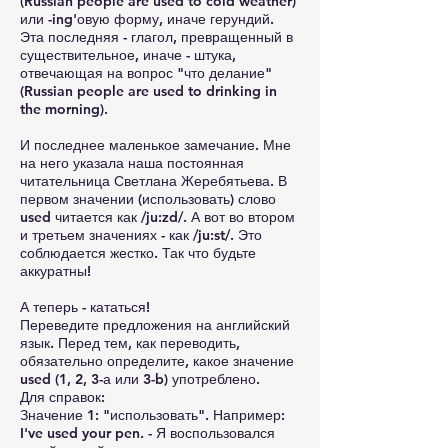
(Russian people are used to cold weather)
или -ing'овую форму, иначе герундий.
Эта последняя - глагол, превращенный в
существительное, иначе - штука,
отвечающая на вопрос "что делание"
(Russian people are used to drinking in
the morning).
И последнее маленькое замечание. Мне
на него указала наша постоянная
читательница Светлана Жеребятьева. В
первом значении (использовать) слово
used читается как /ju:zd/. А вот во втором
и третьем значениях - как /ju:st/. Это
соблюдается жестко. Так что будьте
аккуратны!
А теперь - кататься!
Переведите предложения на английский
язык. Перед тем, как переводить,
обязательно определите, какое значение
used (1, 2, 3-а или 3-b) употреблено.
Для справок:
Значение 1: "использовать". Например:
I've used your pen. - Я воспользовался