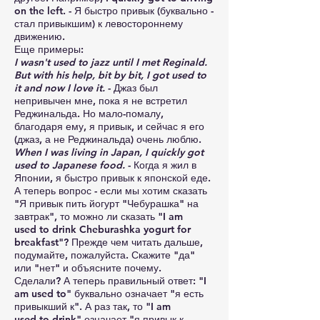
on the left. - Я быстро привык (буквально -
стал привыкшим) к левостороннему
движению.
Еще примеры:
I wasn't used to jazz until I met Reginald.
But with his help, bit by bit, I got used to
it and now I love it.
- Джаз был
непривычен мне, пока я не встретил
Реджинальда. Но мало-помалу,
благодаря ему, я привык, и сейчас я его
(джаз, а не Реджинальда) очень люблю.
When I was living in Japan, I quickly got
used to Japanese food.
- Когда я жил в
Японии, я быстро привык к японской еде.
А теперь вопрос - если мы хотим сказать
"Я привык пить йогурт "Чебурашка" на
завтрак", то можно ли сказать "I am
used to drink Cheburashka yogurt for
breakfast"? Прежде чем читать дальше,
подумайте, пожалуйста. Скажите "да"
или "нет" и объясните почему.
Сделали? А теперь правильный ответ: "I
am used to" буквально означает "я есть
привыкший к". А раз так, то "I am
used to drink" означает "я привык к