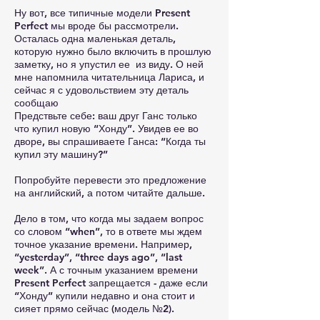
Ну вот, все типичные модели Present
Perfect мы вроде бы рассмотрели.
Осталась одна маленькая деталь,
которую нужно было включить в прошлую
заметку, но я упустил ее из виду. О ней
мне напомнила читательница Лариса, и
сейчас я с удовольствием эту деталь
сообщаю
Предствьте себе: ваш друг Ганс только
что купил новую “Хонду”. Увидев ее во
дворе, вы спрашиваете Ганса: “Когда ты
купил эту машину?”
Попробуйте перевести это предложение
на английский, а потом читайте дальше.
Дело в том, что когда мы задаем вопрос
со словом “when”, то в ответе мы ждем
точное указание времени. Например,
“yesterday”, “three days ago”, “last
week”. А с точным указанием времени
Present Perfect запрещается - даже если
“Хонду” купили недавно и она стоит и
сияет прямо сейчас (модель №2).