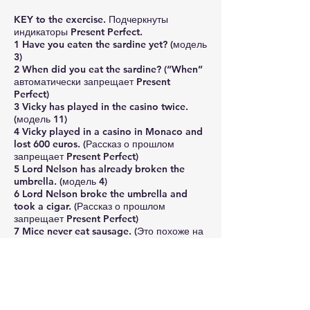
KEY to the exercise. Подчеркнуты
индикаторы Present Perfect.
1 Have you eaten the sardine yet? (модель
3)
2 When did you eat the sardine? (“When”
автоматически запрещает Present
Perfect)
3 Vicky has played in the casino twice.
(модель 11)
4 Vicky played in a casino in Monaco and
lost 600 euros. (Рассказ о прошлом
запрещает Present Perfect)
5 Lord Nelson has already broken the
umbrella. (модель 4)
6 Lord Nelson broke the umbrella and
took a cigar. (Рассказ о прошлом
запрещает Present Perfect)
7 Mice never eat sausage. (Это похоже на
модель 10, но время-то по-русски
настоящее. А Present Perfect нужно
только когда есть слово “никогда” +
прошедшее время)
8 My mouse has never eaten sausage.
(модель 10)