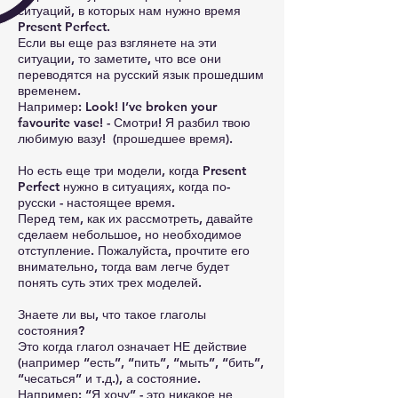
ситуаций, в которых нам нужно время
Present Perfect.
Если вы еще раз взглянете на эти
ситуации, то заметите, что все они
переводятся на русский язык прошедшим
временем.
Например: Look! I’ve broken your
favourite vase! - Смотри! Я разбил твою
любимую вазу! (прошедшее время).
Но есть еще три модели, когда Present
Perfect нужно в ситуациях, когда по-
русски - настоящее время.
Перед тем, как их рассмотреть, давайте
сделаем небольшое, но необходимое
отступление. Пожалуйста, прочтите его
внимательно, тогда вам легче будет
понять суть этих трех моделей.
Знаете ли вы, что такое глаголы
состояния?
Это когда глагол означает НЕ действие
(например “есть”, “пить”, “мыть”, “бить”,
“чесаться” и т.д.), а состояние.
Например: “Я хочу” - это никакое не