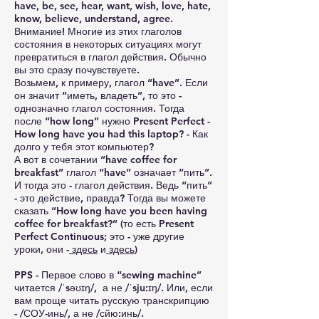
have, be, see, hear, want, wish, love, hate,
know, believe, understand, agree.
Внимание! Многие из этих глаголов
состояния в некоторых ситуациях могут
превратиться в глагол действия. Обычно
вы это сразу почувствуете.
Возьмем, к примеру, глагол “have”. Если
он значит “иметь, владеть”, то это -
однозначно глагол состояния. Тогда
после “how long” нужно Present Perfect -
How long have you had this laptop? - Как
долго у тебя этот компьютер?
А вот в сочетании “have coffee for
breakfast” глагол “have” означает “пить”.
И тогда это - глагол действия. Ведь “пить”
- это действие, правда? Тогда вы можете
сказать “How long have you been having
coffee for breakfast?” (то есть Present
Perfect Continuous; это - уже другие
уроки, они -
здесь
и
здесь
)
PPS - Первое слово в “sewing machine”
читается /ˈsəʊɪŋ/, а не /ˈsju:ɪŋ/. Или, если
вам проще читать русскую транскрипцию
- /СОУ-инь/, а не /сйю:инь/.