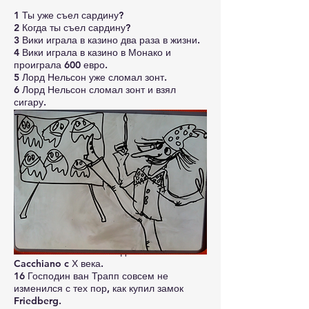
1 Ты уже съел сардину?
2 Когда ты съел сардину?
3 Вики играла в казино два раза в жизни.
4 Вики играла в казино в Монако и
проиграла 600 евро.
5 Лорд Нельсон уже сломал зонт.
6 Лорд Нельсон сломал зонт и взял
сигару.
7 Мыши никогда не едят колбасу.
8 Моя мышь никогда не ела колбасу.
9 Я знаю твоего соседа уже шесть лет.
10 Я знаю твоего соседа, но не знаю его
жены.
11 Как давно ты любишь AC/DC?
12 Как давно ты купил этот диск AC/DC?
13 Смотри! Гордон нарисовал шесть
привидений!
14 Гордон нарисовал шесть привидений и
сошел с ума.
15 Семья Риказоли владеет замком
Cacchiano c Х века.
16 Господин ван Трапп совсем не
изменился с тех пор, как купил замок
Friedberg.