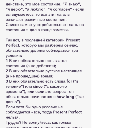
действие, это мое состояние. “Я знаю”,
“я верю”, “я люблю”, “я согласен” - если
вы вдумаетесь, то все эти глаголы
означают различные состояния.
Список самых употребительных глаголов
состояния я дал в конце заметки.
Так вот, в последней категории Present
Perfect, которую мы разберем сейчас,
обязательно должны соблюдаться три
условия:
1 В них обязательно есть глагол
состояния (а не действия);
2 В них обязательно русское настоящее
(а не прошедшее) время;
3 В них обязательно есть слова for (“в
течение”) или since (“с какого-то
времени”), или если это вопрос - он
обязательно начинается с how long (“как
давно”).
Если хотя бы одно условие не
соблюдается - все, тогда Present Perfect
нельзя.
Трудно? Не волнуйтесь: как только
увидите примеры, станет намного легче.