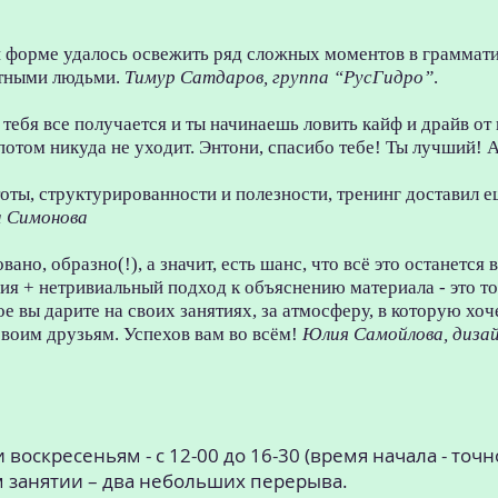
й форме удалось освежить ряд сложных моментов в граммати
ятными людьми.
Тимур Сатдаров, группа “РусГидро”
.
у тебя все получается и ты начинаешь ловить кайф и драйв от
потом никуда не уходит. Энтони, спасибо тебе! Ты лучший!
оты, структурированности и полезности, тренинг доставил е
а Симонова
вано, образно(!), а значит, есть шанс, что всё это останется 
ция + нетривиальный подход к объяснению материала - это т
ое вы дарите на своих занятиях, за атмосферу, в которую хо
воим друзьям. Успехов вам во всём!
Юлия Самойлова, диза
и воскресеньям - с 12-00 до 16-30 (время начала - точн
м занятии – два небольших перерыва.