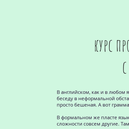
курс п
c
В английском, как и в любом я
беседу в неформальной обста
просто бешеная. А вот грамм
В формальном же пласте языка 
сложности совсем другие. Та