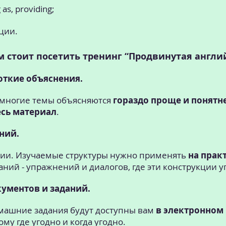
 as, providing;
ции.
м стоит посетить тренинг “Продвинутая англи
откие объяснения.
 многие темы объясняются
гораздо проще и понятне
есь материал
.
ний.
ории. Изучаемые структуры нужно применять
на прак
аний - упражнений и диалогов, где эти конструкции 
кументов и заданий.
омашние задания будут доступны вам
в электронном
му где угодно и когда угодно.