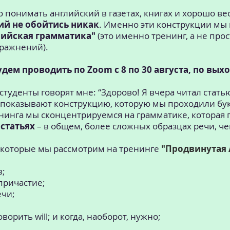
 понимать английский в газетах, книгах и хорошо в
ий не обойтись никак
. Именно эти конструкции мы
лийская грамматика"
(это именно тренинг, а не прос
пражнений).
дем проводить по Zoom с 8 по 30 августа, по вых
студенты говорят мне: “Здорово! Я вчера читал статью
И показывают конструкцию, которую мы проходили бу
нинга мы сконцентрируемся на грамматике, которая 
 статьях
– в общем, более сложных образцах речи, че
, которые мы рассмотрим на тренинге
"Продвинутая 
в;
причастие;
ечи;
оворить will; и когда, наоборот, нужно;