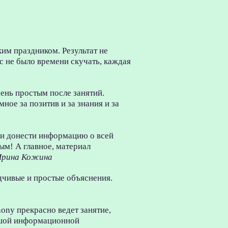
им праздником. Результат не
ас не было времени скучать, каждая
чень простым после занятий.
ое за позитив и за знания и за
оки донести информацию о всей
ым! А главное, материал
Ирина Кожина
дчивые и простые объяснения.
ony прекрасно ведет занятие,
ьшой информационной