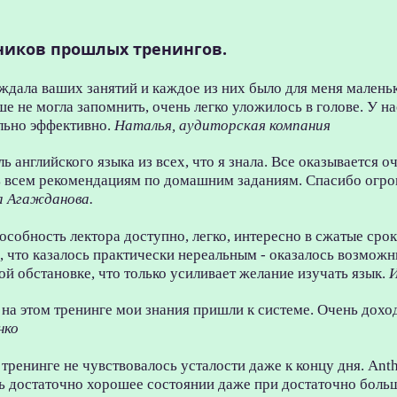
ников прошлых тренингов.
ждала ваших занятий и каждое из них было для меня маленьк
ьше не могла запомнить, очень легко уложилось в голове. У н
льно эффективно.
Наталья, аудиторская компания
 английского языка из всех, что я знала. Все оказывается о
ь всем рекомендациям по домашним заданиям. Спасибо огромн
а Агажданова.
пособность лектора доступно, легко, интересно в сжатые ср
, что казалось практически нереальным - оказалось возможн
й обстановке, что только усиливает желание изучать язык.
 на этом тренинге мои знания пришли к системе. Очень дохо
нко
ренинге не чувствовалось усталости даже к концу дня. Anth
ть достаточно хорошее состоянии даже при достаточно бол