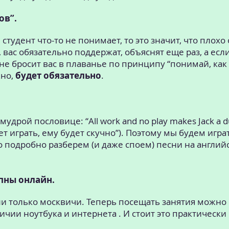
ов”.
 студент что-то не понимает, то это значит, что плох
, вас обязательно поддержат, объяснят еще раз, а есл
не бросит вас в плаванье по принципу “понимай, как
жно,
будет обязательно
.
дрой пословице: “All work and no play makes Jack a du
ет играть, ему будет скучно”). Поэтому мы будем игра
о подробно разберем (и даже споем) песни на англий
упны онлайн.
ли только москвичи. Теперь посещать занятия можно 
ичии ноутбука и интернета . И стоит это практически 