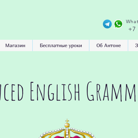
What
+7
Магазин
Бесплатные уроки
Об Антоне
З
ced English Gramm