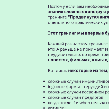
Поэтому если вам необходимо
знания сложных конструкц
тренинге
"Продвинутая анг
очень много практических у
Этот тренинг мы впервые бу
Каждый раз на этом тренинге 
это! А раньше не понимал!” 
неудивительно: во время тре
новостях, фильмах, книгах,
Вот лишь
некоторые из тем
cложные случаи инфинитиво
ing’овые формы – герундий и 
сложные случаи косвенной р
сложные случаи предлогов;
когда после if и when нельзя г
артикли;