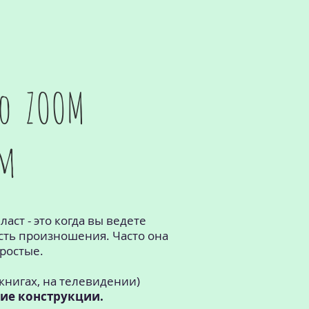
по ZOOM
ым
аст - это когда вы ведете
ость произношения. Часто она
простые.
 книгах, на телевидении)
ие конструкции.