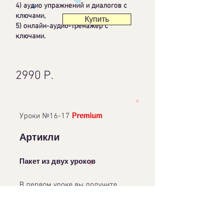
4) аудио упражнений и диалогов с
ключами,
Купить
5) онлайн-аудио-тренажер с
ключами.
2990 Р.
Premium
Уроки №16-17
Артикли
Пакет из двух уроков
В первом уроке вы получите
работающую простую схему, как
правильно выбирать нужный