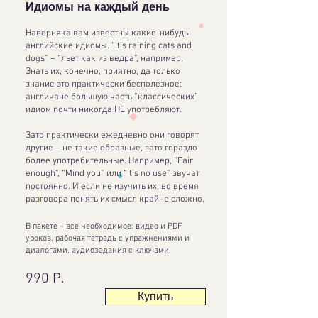
Идиомы на каждый день
Наверняка вам известны какие-нибудь
английские идиомы. “It’s raining cats and
dogs” – “льет как из ведра”, например.
Знать их, конечно, приятно, да только
знание это практически бесполезное:
англичане большую часть “классических”
идиом почти никогда НЕ употребляют.
Зато практически ежедневно они говорят
другие – не такие образные, зато гораздо
более употребительные. Например, “Fair
enough”, “Mind you” или “It’s no use” звучат
постоянно. И если не изучить их, во время
разговора понять их смысл крайне сложно.
В пакете – все необходимое: видео и PDF
уроков, рабочая тетрадь с упражнениями и
диалогами, аудиозадания с ключами.
990 Р.
Купить