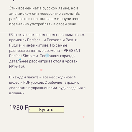
Этих времен нет в русском языке, но в
английском они невероятно важны. Вы
разберете их по полочкам и научитесь
правильно употреблять в своей речи.
(В этих уроках времена мы говорим о всех
временах Perfect – и Present, и Past, и
Future, и инфинитиве. Но самые
распространенные времена – PRESENT
Perfect Simple и Continuous гораздо
детальнее рассматриваются в уровах
№14-15).
В каждом пакете – все необходимое: 4
видео и PDF уроков, 2 рабочие тетради с
диалогами и упражнениями, аудиозадания с
ключами.
1980 Р.
Купить